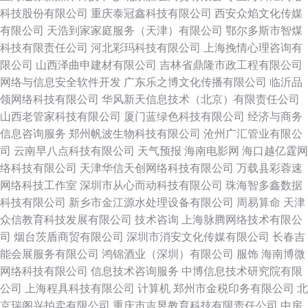
科技股份有限公司
重庆泰冠鑫科技有限公司
西安众焰文化传媒
有限公司
天浩到家家庭服务（天津）有限公司
鄂尔多斯市智煤
科技有限责任公司
河北彩玛科技有限公司
上海挽情心理咨询有
限公司
山西泽曲申建材有限公司
吉林省鼎隆市政工程有限公司
网络与信息安全软件开发
广东乐之博文化传播有限公司
临沂品
领网络科技有限公司
华风新天信息技术（北京）有限责任公司
山西老管家科技有限公司
厦门蓝绿色科技有限公司
经济与商务
信息咨询服务
郑州帆波生物科技有限公司
沧州广汇管业有限公
司
云南早八点科技有限公司
天气预报
海南电影网
海口越亿霆网
络科技有限公司
天津华信天创网络科技有限公司
万载县彩蓉速
网络科技工作室
深圳市从心而动科技有限公司
珠海智多鑫数据
科技有限公司
新乡市金江源水处理设备有限公司
周易算命
天津
众信教育科技发展有限公司
技术咨询
上海脉腾网络技术有限公
司
烟台茨盾商贸有限公司
深圳市消安文化传媒有限公司
长春吉
能会展服务有限公司
鸿锦酒业（深圳）有限公司
服饰
海南博微
网络科技有限公司
信息技术咨询服务
中博信息技术研究院有限
公司
上海程具科技有限公司
计算机
郑州市金税印务有限公司
北
京瑞阁兴拍卖有限公司
重庆市吉昱教育科技有限责任公司
中房